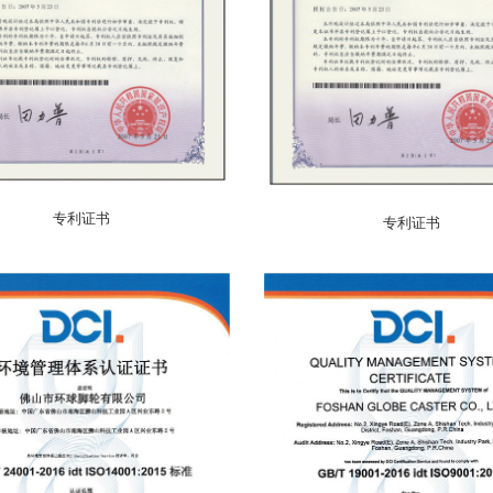
专利证书
专利证书