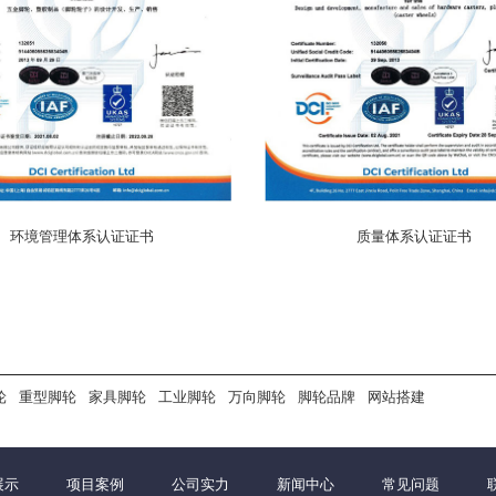
环境管理体系认证证书
质量体系认证证书
轮
重型脚轮
家具脚轮
工业脚轮
万向脚轮
脚轮品牌
网站搭建
展示
项目案例
公司实力
新闻中心
常见问题